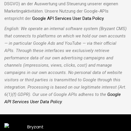
DSGVO) an der Auswertung und Steuerung unserer eigenen
Marketingaktivitäten. Unsere Nutzung der Google-APIs
entspricht der
Google API Services User Data Policy
.
English: We operate an internal software system (Bryzant CMS)
that connects to platforms on which we hold our own accounts
— in particular Google Ads and YouTube — via their official
APIs. Through these interfaces we exclusively retrieve
performance data of our own advertising campaigns and
channels (impressions, views, clicks, cost) and manage
campaigns in our own accounts. No personal data of website
visitors or third parties is transmitted to Google through this
integration. Processing is based on our legitimate interest (Art.
6(1)(f) GDPR). Our use of Google APIs adheres to the
Google
API Services User Data Policy
.