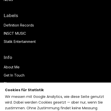
Labels
Definition Records
INSCT MUSIC
Statik Entertainment
Info
About Me
Get In Touch
Shop
Cookies für Statistik
Datenschutzerklärung
Wir messen mit Google Analytics, wie diese Seite genutzt
Impressum
wird. Dabei werden Cookies gesetzt — aber nur, wenn Sie
zustimmen. Ohne Zustimmung findet keine Messung
Terms of Service